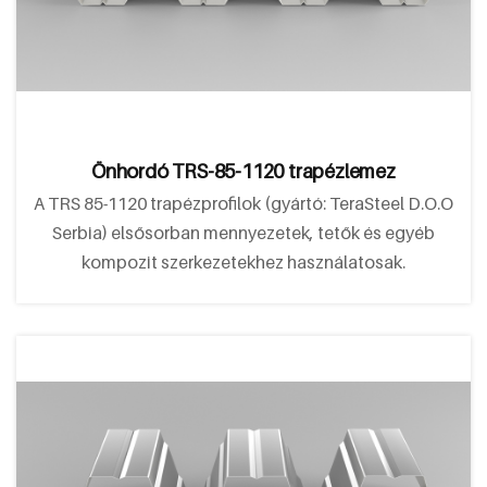
Önhordó TRS-85-1120 trapézlemez
A TRS 85-1120 trapézprofilok (gyártó: TeraSteel D.O.O
Serbia) elsősorban mennyezetek, tetők és egyéb
kompozit szerkezetekhez használatosak.