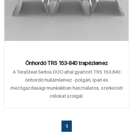
Önhordó TRS 153-840 trapézlemez
A TeraSteel Serbia DOO által gyártott TRS 153-840
önhordó hullámlemez - polgári, ipari és
mezőgazdasági munkákban használatos, szerkezeti
célokat szolgál.
1