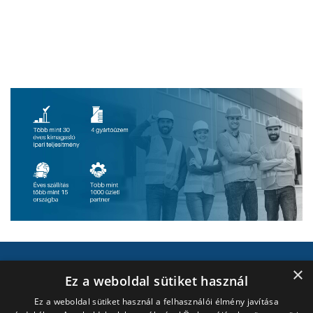
×
Ez a weboldal sütiket használ
Ez a weboldal sütiket használ a felhasználói élmény javítása
AJÁNLATKÉRÉS
A TeraSteel hőszigetelő panelek, horganyzott profilok és ipari építési